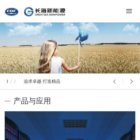
首
页
关
于
我
新
们
闻
中
产
心
1
2
追求卓越·打造精品
品
与
常
应
产品与应用
见
用
问
联
题
系
我
们