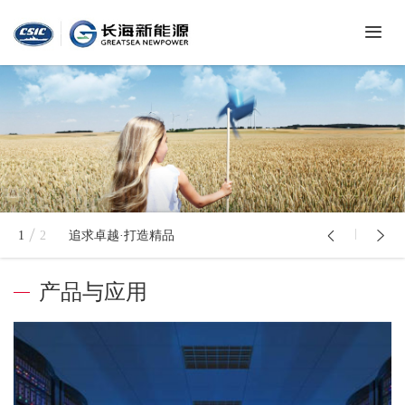
首
页
关
于
我
新
们
闻
中
产
心
1
2
追求卓越·打造精品
品
与
常
应
产品与应用
见
用
问
联
题
系
我
们