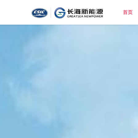
首页
首
页
关
于
我
新
们
闻
中
产
心
品
与
常
应
见
用
问
联
题
系
我
们